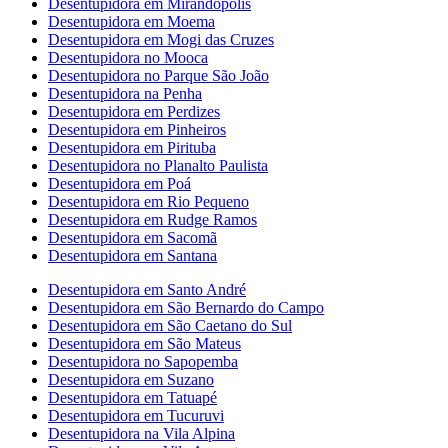
Desentupidora em Mirandópolis
Desentupidora em Moema
Desentupidora em Mogi das Cruzes
Desentupidora no Mooca
Desentupidora no Parque São João
Desentupidora na Penha
Desentupidora em Perdizes
Desentupidora em Pinheiros
Desentupidora em Pirituba
Desentupidora no Planalto Paulista
Desentupidora em Poá
Desentupidora em Rio Pequeno
Desentupidora em Rudge Ramos
Desentupidora em Sacomã
Desentupidora em Santana
Desentupidora em Santo André
Desentupidora em São Bernardo do Campo
Desentupidora em São Caetano do Sul
Desentupidora em São Mateus
Desentupidora no Sapopemba
Desentupidora em Suzano
Desentupidora em Tatuapé
Desentupidora em Tucuruvi
Desentupidora na Vila Alpina