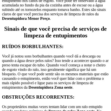
entupimento nos canos de esgoto.
Você pode ter observado a água
acumulada no fundo da pia da cozinha antes de escoar ou a água
subindo até os tornozelos enquanto tomava banho.
Estes são sinais
claros de que você precisa dos serviços de limpeza de ralos da
Desentupidora Menor Preço
.
Sinais de que você precisa de serviços de
limpeza de entupimentos
RUÍDOS BORBULHANTES:
Você já notou sons borbulhantes quando você dá a descarga ou
quando a água desce pelos ralos? Isso tende a acontecer quando o ar
preso tenta escapar do tubo.
Quando você começa a notar o cheiro
de esgoto vindo do ralo, isso geralmente significa que há um
bloqueio.
O que você pode sentir são os mesmos materiais que estão
causando o entupimento, então você quer lidar com o problema o
mais rápido possível e ligue para os serviços de limpeza de
entupimentos da
Desentupidora Zona oeste
.
OBSTRUÇÕES RECORRENTES:
Os proprietários muitas vezes tentam lidar com um ralo entupido