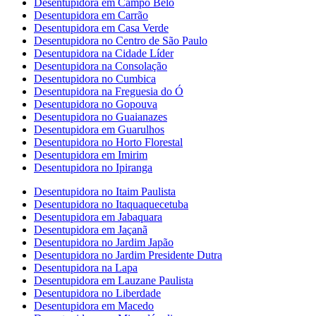
Desentupidora em Campo Belo
Desentupidora em Carrão
Desentupidora em Casa Verde
Desentupidora no Centro de São Paulo
Desentupidora na Cidade Líder
Desentupidora na Consolação
Desentupidora no Cumbica
Desentupidora na Freguesia do Ó
Desentupidora no Gopouva
Desentupidora no Guaianazes
Desentupidora em Guarulhos
Desentupidora no Horto Florestal
Desentupidora em Imirim
Desentupidora no Ipiranga
Desentupidora no Itaim Paulista
Desentupidora no Itaquaquecetuba
Desentupidora em Jabaquara
Desentupidora em Jaçanã
Desentupidora no Jardim Japão
Desentupidora no Jardim Presidente Dutra
Desentupidora na Lapa
Desentupidora em Lauzane Paulista
Desentupidora no Liberdade
Desentupidora em Macedo