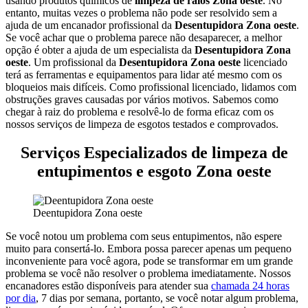
usando produtos químicos de
limpeza de ralos Zona oeste
. No
entanto, muitas vezes o problema não pode ser resolvido sem a
ajuda de um encanador profissional da
Desentupidora Zona oeste
.
Se você achar que o problema parece não desaparecer, a melhor
opção é obter a ajuda de um especialista da
Desentupidora Zona
oeste
.
Um profissional da
Desentupidora Zona oeste
licenciado
terá as ferramentas e equipamentos para lidar até mesmo com os
bloqueios mais difíceis.
Como profissional licenciado, lidamos com
obstruções graves causadas por vários motivos. Sabemos como
chegar à raiz do problema e resolvê-lo de forma eficaz com os
nossos serviços de limpeza de esgotos testados e comprovados.
Serviços Especializados de limpeza de
entupimentos e esgoto Zona oeste
Deentupidora Zona oeste
Se você notou um problema com seus entupimentos, não espere
muito para consertá-lo. Embora possa parecer apenas um pequeno
inconveniente para você agora, pode se transformar em um grande
problema se você não resolver o problema imediatamente.
Nossos
encanadores estão disponíveis para atender sua
chamada 24 horas
por dia
, 7 dias por semana, portanto, se você notar algum problema,