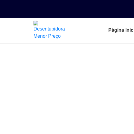
Página Inic
Desentupidora n
Liberdade
Atendimento Rápido.
Chegamos em 4