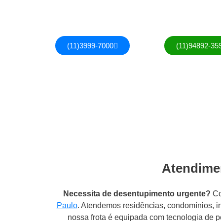
sem Compromisso.
Ligue Agora ou 
(11)3999-7000
(11)94892-35
Atendimen
Necessita de desentupimento urgente?
Co
Paulo
. Atendemos residências, condomínios, i
nossa frota é equipada com tecnologia de p