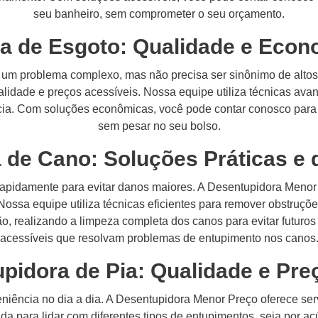
seu banheiro, sem comprometer o seu orçamento.
a de Esgoto: Qualidade e Eco
 um problema complexo, mas não precisa ser sinônimo de altos
idade e preços acessíveis. Nossa equipe utiliza técnicas ava
ência. Com soluções econômicas, você pode contar conosco para
sem pesar no seu bolso.
 de Cano: Soluções Práticas e 
apidamente para evitar danos maiores. A Desentupidora Menor
Nossa equipe utiliza técnicas eficientes para remover obstruç
ão, realizando a limpeza completa dos canos para evitar futuro
acessíveis que resolvam problemas de entupimento nos canos
pidora de Pia: Qualidade e Pre
iência no dia a dia. A Desentupidora Menor Preço oferece se
da para lidar com diferentes tipos de entupimentos, seja por a