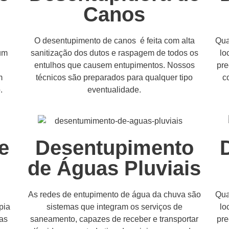
Canos
a
O desentupimento de canos é feita com alta
Qua
um
sanitização dos dutos e raspagem de todos os
lo
entulhos que causem entupimentos. Nossos
pre
m
técnicos são preparados para qualquer tipo
c
.
eventualidade.
e
Desentupimento
de Águas Pluviais
As redes de entupimento de água da chuva são
Qua
pia
sistemas que integram os serviços de
lo
as
saneamento, capazes de receber e transportar
pre