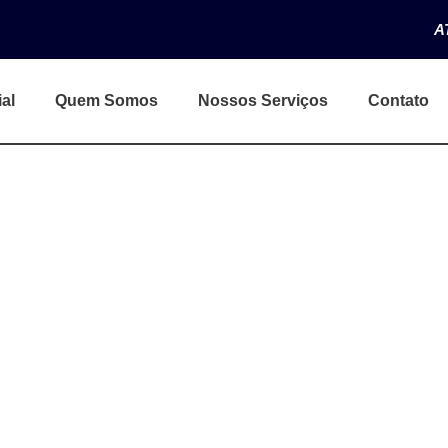
A
ial
Quem Somos
Nossos Serviços
Contato
o
0 minutos
. Orçamento