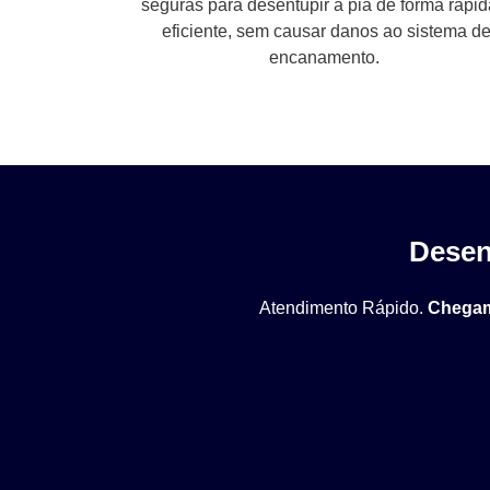
seguras para desentupir a pia de forma rápid
eficiente, sem causar danos ao sistema d
encanamento.
Desen
Atendimento Rápido.
Chegam