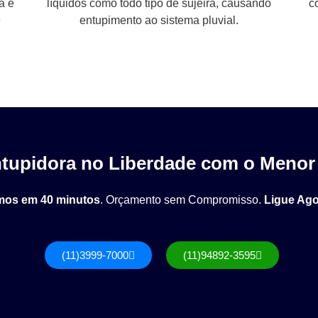
a e
líquidos como todo tipo de sujeira, causando
c
e
entupimento ao sistema pluvial.
tupidora no Liberdade com o Menor
os em 40 minutos
. Orçamento sem Compromisso.
Ligue Ag
(11)3999-7000
(11)94892-3595