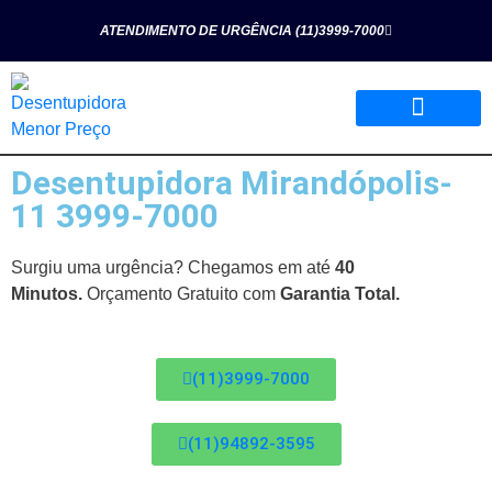
ATENDIMENTO DE URGÊNCIA (11)3999-7000
Desentupidora Mirandópolis-
Página Inicial
Quem Somos
Nossos Serviços
11 3999-7000
Surgiu uma urgência? Chegamos em até
40
Minutos.
Orçamento Gratuito com
Garantia Total.
(11)3999-7000
(11)94892-3595