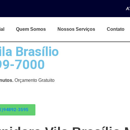
A
ial
Quem Somos
Nossos Serviços
Contato
la Brasílio
99-7000
nutos.
Orçamento Gratuito
1)94892-3595