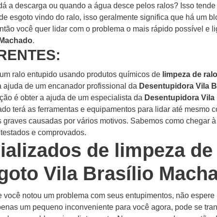
á a descarga ou quando a água desce pelos ralos? Isso tende 
e esgoto vindo do ralo, isso geralmente significa que há um b
tão você quer lidar com o problema o mais rápido possível e l
o Machado
.
RENTES:
m um ralo entupido usando produtos químicos de
limpeza de ral
a ajuda de um encanador profissional da
Desentupidora Vila B
ão é obter a ajuda de um especialista da
Desentupidora Vila
ado terá as ferramentas e equipamentos para lidar até mesmo c
es graves causadas por vários motivos. Sabemos como chegar à r
 testados e comprovados.
ializados de limpeza de
goto Vila Brasílio Mach
 você notou um problema com seus entupimentos, não espere m
enas um pequeno inconveniente para você agora, pode se tra