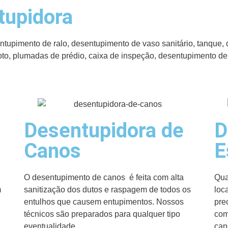
tupidora
upimento de ralo, desentupimento de vaso sanitário, tanque, 
oto, plumadas de prédio, caixa de inspeção, desentupimento d
Desentupidora de
D
Canos
E
O desentupimento de canos é feita com alta
Qua
m
sanitização dos dutos e raspagem de todos os
loc
entulhos que causem entupimentos. Nossos
pre
técnicos são preparados para qualquer tipo
com
eventualidade.
can