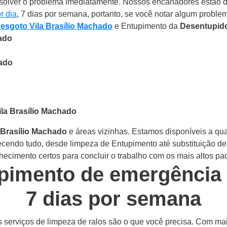
solver o problema imediatamente.
Nossos encanadores estão d
r dia
, 7 dias por semana, portanto, se você notar algum problem
 esgoto Vila Brasílio Machado
e Entupimento da
Desentupido
ado
hado
ila Brasílio Machado
 Brasílio Machado
e áreas vizinhas. Estamos disponíveis a qu
cendo tudo, desde limpeza de Entupimento até substituição de 
ecimento certos para concluir o trabalho com os mais altos pa
pimento de emergência 2
7 dias por semana
 serviços de limpeza de ralos são o que você precisa. Com ma