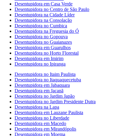
Desentupidora em Casa Verde
Desentupidora no Centro de São Paulo
Desentupidora na Cidade Líder
Desentupidora na Consolação
Desentupidora no Cumbica
Desentupidora na Freguesia do Ó
Desentupidora no Gopouva
Desentupidora no Guaianazes
Desentupidora em Guarulhos
Desentupidora no Horto Florestal
Desentupidora em Imirim
Desentupidora no Ipiranga
Desentupidora no Itaim Paulista
Desentupidora no Itaquaquecetuba
Desentupidora em Jabaquara
Desentupidora em Jaçanã
Desentupidora no Jardim Japão
Desentupidora no Jardim Presidente Dutra
Desentupidora na Lapa
Desentupidora em Lauzane Paulista
Desentupidora no Liberdade
Desentupidora em Macedo
Desentupidora em Mirandópolis
Desentupidora em Moema