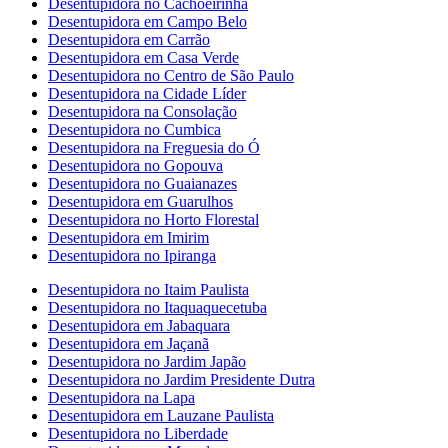
Desentupidora no Cachoeirinha
Desentupidora em Campo Belo
Desentupidora em Carrão
Desentupidora em Casa Verde
Desentupidora no Centro de São Paulo
Desentupidora na Cidade Líder
Desentupidora na Consolação
Desentupidora no Cumbica
Desentupidora na Freguesia do Ó
Desentupidora no Gopouva
Desentupidora no Guaianazes
Desentupidora em Guarulhos
Desentupidora no Horto Florestal
Desentupidora em Imirim
Desentupidora no Ipiranga
Desentupidora no Itaim Paulista
Desentupidora no Itaquaquecetuba
Desentupidora em Jabaquara
Desentupidora em Jaçanã
Desentupidora no Jardim Japão
Desentupidora no Jardim Presidente Dutra
Desentupidora na Lapa
Desentupidora em Lauzane Paulista
Desentupidora no Liberdade