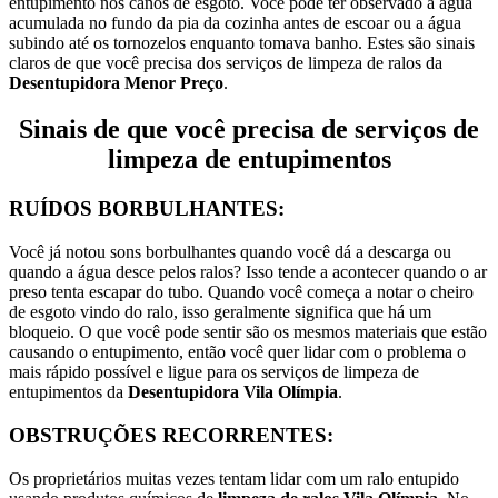
entupimento nos canos de esgoto.
Você pode ter observado a água
acumulada no fundo da pia da cozinha antes de escoar ou a água
subindo até os tornozelos enquanto tomava banho.
Estes são sinais
claros de que você precisa dos serviços de limpeza de ralos da
Desentupidora Menor Preço
.
Sinais de que você precisa de serviços de
limpeza de entupimentos
RUÍDOS BORBULHANTES:
Você já notou sons borbulhantes quando você dá a descarga ou
quando a água desce pelos ralos? Isso tende a acontecer quando o ar
preso tenta escapar do tubo.
Quando você começa a notar o cheiro
de esgoto vindo do ralo, isso geralmente significa que há um
bloqueio.
O que você pode sentir são os mesmos materiais que estão
causando o entupimento, então você quer lidar com o problema o
mais rápido possível e ligue para os serviços de limpeza de
entupimentos da
Desentupidora Vila Olímpia
.
OBSTRUÇÕES RECORRENTES:
Os proprietários muitas vezes tentam lidar com um ralo entupido