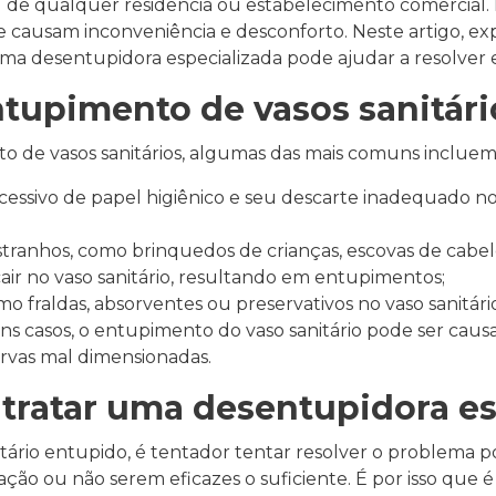
ial de qualquer residência ou estabelecimento comercia
ausam inconveniência e desconforto. Neste artigo, expl
ma desentupidora especializada pode ajudar a resolver 
tupimento de vasos sanitári
to de vasos sanitários, algumas das mais comuns incluem
essivo de papel higiênico e seu descarte inadequado no
estranhos, como brinquedos de crianças, escovas de cabe
ir no vaso sanitário, resultando em entupimentos;
mo fraldas, absorventes ou preservativos no vaso sanitár
 casos, o entupimento do vaso sanitário pode ser cau
vas mal dimensionadas.
tratar uma desentupidora es
io entupido, é tentador tentar resolver o problema po
tuação ou não serem eficazes o suficiente. É por isso q