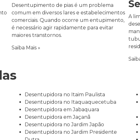
Se
Desentupimento de pias é um problema
nto
comum em diversos lares e estabelecimentos
A li
comerciais. Quando ocorre um entupimento,
dese
é necessário agir rapidamente para evitar
mant
maiores transtornos.
tubu
resi
Saiba Mais »
Saib
das
Desentupidora no Itaim Paulista
Desentupidora no Itaquaquecetuba
Desentupidora em Jabaquara
Desentupidora em Jaçanã
Desentupidora no Jardim Japão
Desentupidora no Jardim Presidente
Dutra