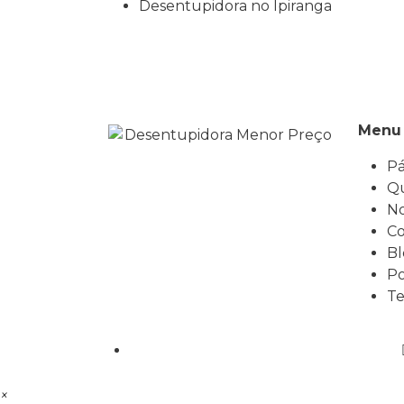
Desentupidora no Ipiranga
Menu
Pá
Q
No
Co
Bl
Po
Te
×