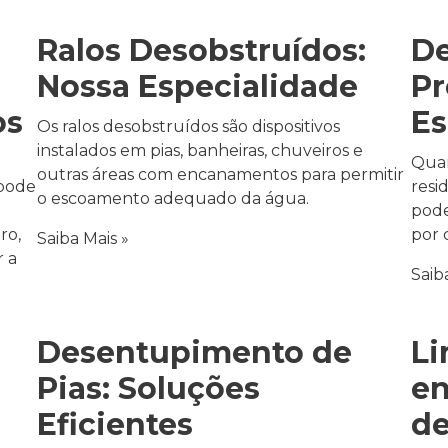
Ralos Desobstruídos:
De
Nossa Especialidade
Pr
os
Es
Os ralos desobstruídos são dispositivos
instalados em pias, banheiras, chuveiros e
Quan
outras áreas com encanamentos para permitir
pode
resi
o escoamento adequado da água.
pode
ro,
por 
Saiba Mais »
 a
Saib
Desentupimento de
Li
Pias: Soluções
e
Eficientes
de