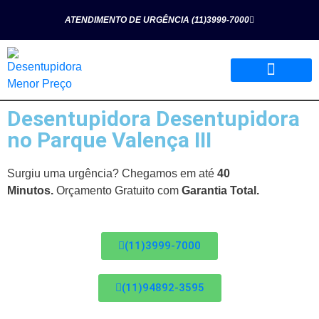
ATENDIMENTO DE URGÊNCIA (11)3999-7000
Desentupidora Desentupidora
Página Inicial
Quem Somos
Nossos Serviços
no Parque Valença III
Surgiu uma urgência? Chegamos em até
40
Minutos.
Orçamento Gratuito com
Garantia Total.
(11)3999-7000
(11)94892-3595