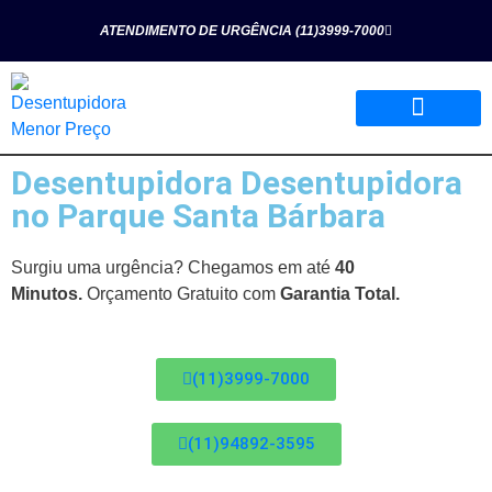
ATENDIMENTO DE URGÊNCIA (11)3999-7000
Desentupidora Desentupidora
Página Inicial
Quem Somos
Nossos Serviços
no Parque Santa Bárbara
Surgiu uma urgência? Chegamos em até
40
Minutos.
Orçamento Gratuito com
Garantia Total.
(11)3999-7000
(11)94892-3595