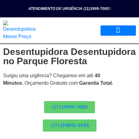
ATENDIMENTO DE URGÊNCIA (11)3999-7000
Desentupidora Desentupidora
Página Inicial
Quem Somos
Nossos Serviços
no Parque Floresta
Surgiu uma urgência? Chegamos em até
40
Minutos.
Orçamento Gratuito com
Garantia Total.
(11)3999-7000
(11)94892-3595