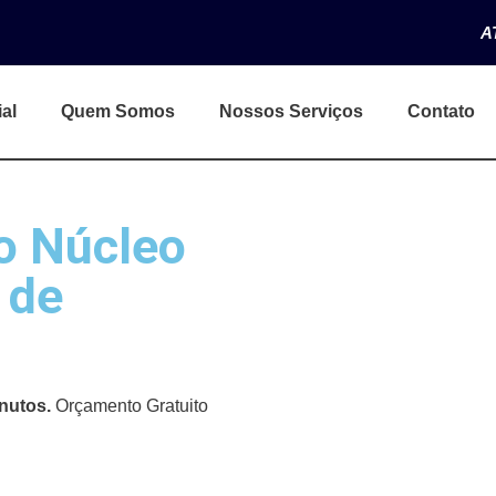
A
ial
Quem Somos
Nossos Serviços
Contato
o Núcleo
 de
nutos.
Orçamento Gratuito