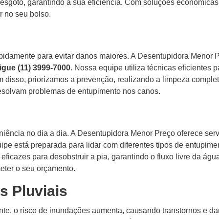
e esgoto, garantindo a sua eficiência. Com soluções econômicas
 no seu bolso.
pidamente para evitar danos maiores. A Desentupidora Menor P
igue (11) 3999-7000
. Nossa equipe utiliza técnicas eficientes
 disso, priorizamos a prevenção, realizando a limpeza completa
esolvam problemas de entupimento nos canos.
iência no dia a dia. A Desentupidora Menor Preço oferece ser
ipe está preparada para lidar com diferentes tipos de entupime
ficazes para desobstruir a pia, garantindo o fluxo livre da águ
eter o seu orçamento.
s Pluviais
te, o risco de inundações aumenta, causando transtornos e da