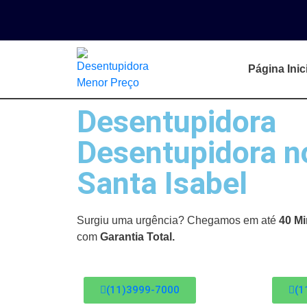
Página Inic
Desentupidora
Desentupidora n
Santa Isabel
Surgiu uma urgência? Chegamos em até
40 Mi
com
Garantia Total.
(11)3999-7000
(1