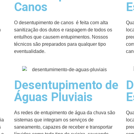
Canos
E
O desentupimento de canos é feita com alta
Qua
m
sanitização dos dutos e raspagem de todos os
loc
entulhos que causem entupimentos. Nossos
pre
técnicos são preparados para qualquer tipo
com
eventualidade.
can
Desentupimento de
D
Águas Pluviais
E
As redes de entupimento de água da chuva são
Qua
ia
sistemas que integram os serviços de
loc
s
saneamento, capazes de receber e transportar
pre