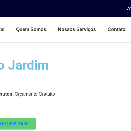
A
ial
Quem Somos
Nossos Serviços
Contato
o Jardim
nutos.
Orçamento Gratuito
1)94892-3595