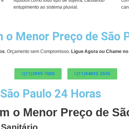
 e
líquidos como todo tipo de sujeira, causando
com
entupimento ao sistema pluvial.
can
 o Menor Preço de São 
os
. Orçamento sem Compromisso.
Ligue Agora ou Chame no
(11)3999-7000
(11)94892-3595
São Paulo 24 Horas
m o Menor Preço de Sã
Sanitário