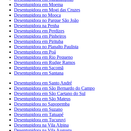
Desentupidora em Moema
Desentupidora em Mogi das Cruzes
Desentupidora no Mooca
Desentupidora no Parque São João
Desentupidora na Penha
Desentupidora em Perdizes
Desentupidora em Pinheiros
Desentupidora em Pirituba
Desentupidora no Planalto Paulista
Desentupidora em Poá
Desentupidora em Rio Pequeno
Desentupidora em Rudge Ramos
Desentupidora em Sacomã
Desentupidora em Santana
Desentupidora em Santo André
Desentupidora em São Bernardo do Campo
Desentupidora em São Caetano do Sul
Desentupidora em São Mateus
Desentupidora no Sapopemba
Desentupidora em Suzano
Desentupidora em Tatuapé
Desentupidora em Tucuruvi
Desentupidora na Vila Alpina
Desentupidora na Vila Augusta