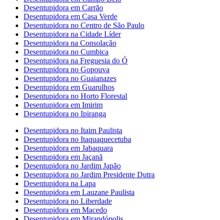
Desentupidora em Carrão
Desentupidora em Casa Verde
Desentupidora no Centro de São Paulo
Desentupidora na Cidade Líder
Desentupidora na Consolação
Desentupidora no Cumbica
Desentupidora na Freguesia do Ó
Desentupidora no Gopouva
Desentupidora no Guaianazes
Desentupidora em Guarulhos
Desentupidora no Horto Florestal
Desentupidora em Imirim
Desentupidora no Ipiranga
Desentupidora no Itaim Paulista
Desentupidora no Itaquaquecetuba
Desentupidora em Jabaquara
Desentupidora em Jaçanã
Desentupidora no Jardim Japão
Desentupidora no Jardim Presidente Dutra
Desentupidora na Lapa
Desentupidora em Lauzane Paulista
Desentupidora no Liberdade
Desentupidora em Macedo
Desentupidora em Mirandópolis