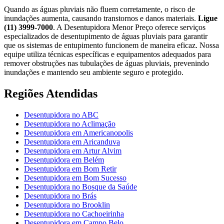
Quando as águas pluviais não fluem corretamente, o risco de
inundações aumenta, causando transtornos e danos materiais.
Ligue
(11) 3999-7000
. A Desentupidora Menor Preço oferece serviços
especializados de desentupimento de águas pluviais para garantir
que os sistemas de entupimento funcionem de maneira eficaz. Nossa
equipe utiliza técnicas específicas e equipamentos adequados para
remover obstruções nas tubulações de águas pluviais, prevenindo
inundações e mantendo seu ambiente seguro e protegido.
Regiões Atendidas
Desentupidora no ABC
Desentupidora no Aclimação
Desentupidora em Americanopolis
Desentupidora em Aricanduva
Desentupidora em Artur Alvim
Desentupidora em Belém
Desentupidora em Bom Retir
Desentupidora em Bom Sucesso
Desentupidora no Bosque da Saúde
Desentupidora no Brás
Desentupidora no Brooklin
Desentupidora no Cachoeirinha
Desentupidora em Campo Belo