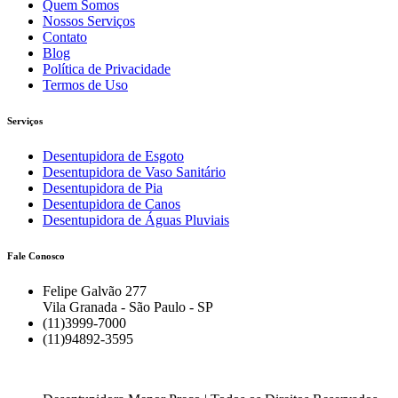
Quem Somos
Nossos Serviços
Contato
Blog
Política de Privacidade
Termos de Uso
Serviços
Desentupidora de Esgoto
Desentupidora de Vaso Sanitário
Desentupidora de Pia
Desentupidora de Canos
Desentupidora de Águas Pluviais
Fale Conosco
Felipe Galvão 277
Vila Granada - São Paulo - SP
(11)3999-7000
(11)94892-3595