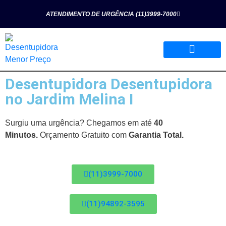
ATENDIMENTO DE URGÊNCIA (11)3999-7000
Desentupidora Desentupidora
Página Inicial
Quem Somos
Nossos Serviços
no Jardim Melina I
Surgiu uma urgência? Chegamos em até
40
Minutos.
Orçamento Gratuito com
Garantia Total.
(11)3999-7000
(11)94892-3595