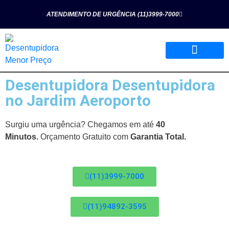
ATENDIMENTO DE URGÊNCIA (11)3999-7000
Desentupidora Desentupidora
Página Inicial
Quem Somos
Nossos Serviços
no Jardim Aeroporto
Surgiu uma urgência? Chegamos em até
40
Minutos.
Orçamento Gratuito com
Garantia Total.
(11)3999-7000
(11)94892-3595