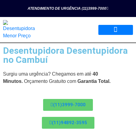
ATENDIMENTO DE URGÊNCIA (11)3999-7000
Desentupidora Desentupidora
Página Inicial
Quem Somos
Nossos Serviços
no Cambuí
Surgiu uma urgência? Chegamos em até
40
Minutos.
Orçamento Gratuito com
Garantia Total.
(11)3999-7000
(11)94892-3595