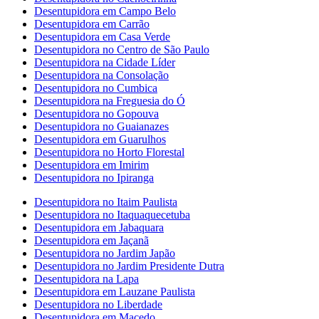
Desentupidora em Campo Belo
Desentupidora em Carrão
Desentupidora em Casa Verde
Desentupidora no Centro de São Paulo
Desentupidora na Cidade Líder
Desentupidora na Consolação
Desentupidora no Cumbica
Desentupidora na Freguesia do Ó
Desentupidora no Gopouva
Desentupidora no Guaianazes
Desentupidora em Guarulhos
Desentupidora no Horto Florestal
Desentupidora em Imirim
Desentupidora no Ipiranga
Desentupidora no Itaim Paulista
Desentupidora no Itaquaquecetuba
Desentupidora em Jabaquara
Desentupidora em Jaçanã
Desentupidora no Jardim Japão
Desentupidora no Jardim Presidente Dutra
Desentupidora na Lapa
Desentupidora em Lauzane Paulista
Desentupidora no Liberdade
Desentupidora em Macedo