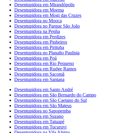
Desentupidora em Mirandópolis
Desentupidora em Moema
Desentupidora em Mogi das Cruzes
Desentupidora no Mooca
Desentupidora no Parque São João
Desentupidora na Penha
Desentupidora em Perdizes
Desentupidora em Pinheiros
Desentupidora em Pirituba
Desentupidora no Planalto Paulista
Desentupidora em Poá
Desentupidora em Rio Pequeno
Desentupidora em Rudge Ramos
Desentupidora em Sacomã
Desentupidora em Santana
Desentupidora em Santo André
Desentupidora em São Bernardo do Campo
Desentupidora em São Caetano do Sul
Desentupidora em São Mateus
Desentupidora no Sapopemba
Desentupidora em Suzano
Desentupidora em Tatuapé
Desentupidora em Tucuruvi
Desentupidora na Vila Alpina