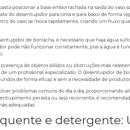
 basta posicionar a base emborrachada na saída do vaso 
ste do desentupidor para cima e para baixo de forma vi
ntro do vaso se mova rapidamente, criando um fluxo qu
ntupidor de borracha, é necessário que haja água sufici
dor pode não funcionar corretamente, pois a água é fu
o.
presença de objetos sólidos ou obstruções mais resistent
de um profissional especializado. O desentupidor de b
gundos de forma eficaz e sem a necessidade de produto
solver problemas comuns do dia a dia, proporcionando alí
entupimento persista ou seja recorrente, é recomendado
 mais adequadas.
 quente e detergente: