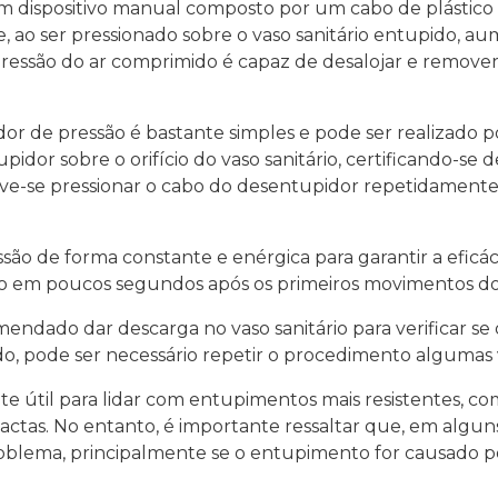
m dispositivo manual composto por um cabo de plástic
 ao ser pressionado sobre o vaso sanitário entupido, aum
a pressão do ar comprimido é capaz de desalojar e remo
or de pressão é bastante simples e pode ser realizado 
upidor sobre o orifício do vaso sanitário, certificando-
e-se pressionar o cabo do desentupidor repetidamente, d
são de forma constante e enérgica para garantir a eficá
do em poucos segundos após os primeiros movimentos do
omendado dar descarga no vaso sanitário para verificar 
do, pode ser necessário repetir o procedimento algumas v
e útil para lidar com entupimentos mais resistentes, 
ctas. No entanto, é importante ressaltar que, em algun
roblema, principalmente se o entupimento for causado p